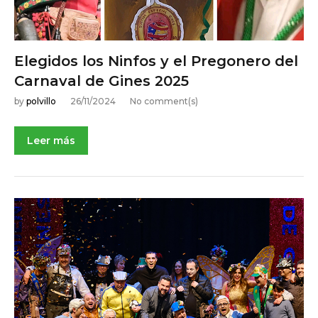
b
r
e
Elegidos los Ninfos y el Pregonero del
2
Carnaval de Gines 2025
0
by
polvillo
26/11/2024
No comment(s)
2
4
Leer más
NOTICIAS DE ACTUALIDAD