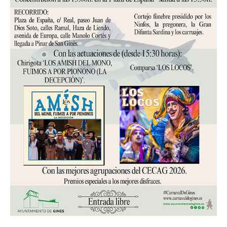
r
a
d
a
s