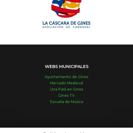
WEBS MUNICIPALES
Ayuntamiento de Gines
Mercado Medieval
Una Pará en Gines
Gines TV
Escuela de Música
REDES SOCIALES