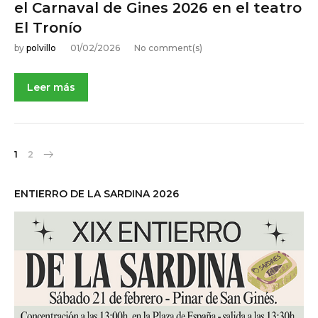
el Carnaval de Gines 2026 en el teatro
El Tronío
by
polvillo
01/02/2026
No comment(s)
Leer más
N
1
2
a
v
e
ENTIERRO DE LA SARDINA 2026
g
a
c
i
ó
n
d
e
e
n
t