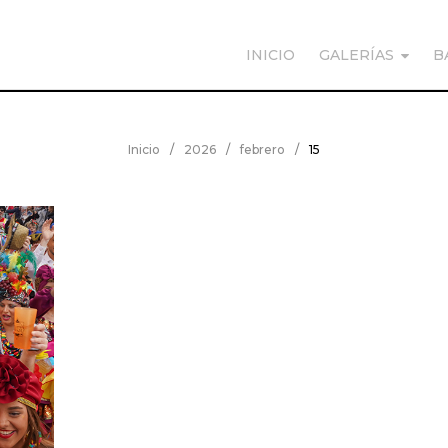
INICIO
GALERÍAS
B
Inicio
/
2026
/
febrero
/
15