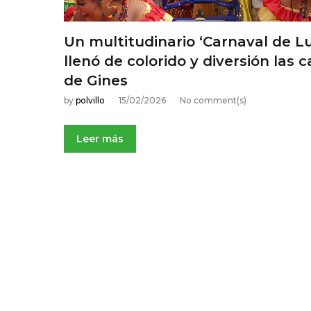
5
Un multitudinario ‘Carnaval de Lu
f
llenó de colorido y diversión las c
de Gines
e
by
polvillo
15/02/2026
No comment(s)
b
Leer más
r
e
r
o