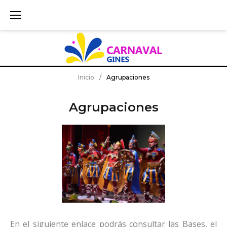
S
k
i
p
t
o
c
Inicio
/
Agrupaciones
o
n
Agrupaciones
t
e
n
t
En el siguiente enlace podrás consultar las Bases, el