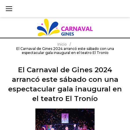
S
k
i
p
t
o
c
Inicio
/
El Carnaval de Gines 2024 arrancó este sábado con una
o
espectacular gala inaugural en el teatro El Tronío
n
t
El Carnaval de Gines 2024
e
arrancó este sábado con una
n
t
espectacular gala inaugural en
el teatro El Tronío