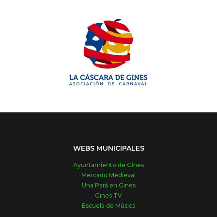
WEBS MUNICIPALES
Ayuntamiento de Gines
Mercado Medieval
Una Pará en Gines
Gines TV
Escuela de Música