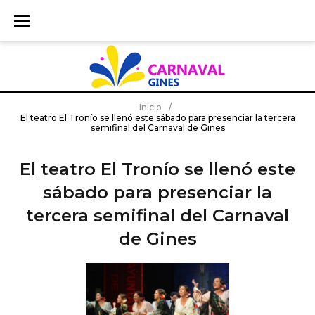
S
k
i
p
t
o
c
Inicio
/
El teatro El Tronío se llenó este sábado para presenciar la tercera
o
semifinal del Carnaval de Gines
n
t
El teatro El Tronío se llenó este
e
sábado para presenciar la
n
t
tercera semifinal del Carnaval
de Gines