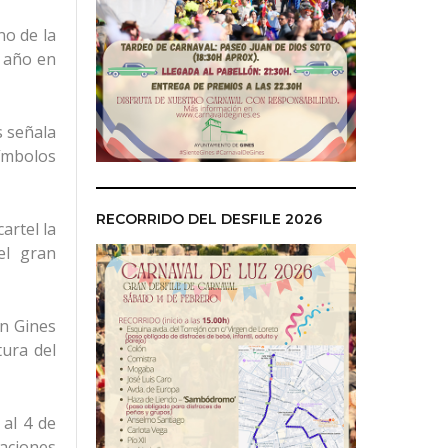
no de la
l año en
s señala
ímbolos
RECORRIDO DEL DESFILE 2026
artel la
el gran
en Gines
tura del
 al 4 de
aciones