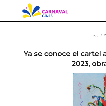
S
k
i
p
t
o
Inicio
/
Y
c
o
n
Ya se conoce el cartel
t
e
2023, obr
n
t