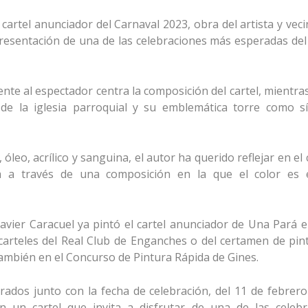
artel anunciador del Carnaval 2023, obra del artista y veci
e presentación de una de las celebraciones más esperadas de
nte al espectador centra la composición del cartel, mientra
de la iglesia parroquial y su emblemática torre como s
leo, acrílico y sanguina, el autor ha querido reflejar en el c
da a través de una composición en la que el color es 
Javier Caracuel ya pintó el cartel anunciador de Una Pará 
 carteles del Real Club de Enganches o del certamen de pin
mbién en el Concurso de Pintura Rápida de Gines.
ados junto con la fecha de celebración, del 11 de febrero
n un cartel que invita a disfrutar de una de las celebr