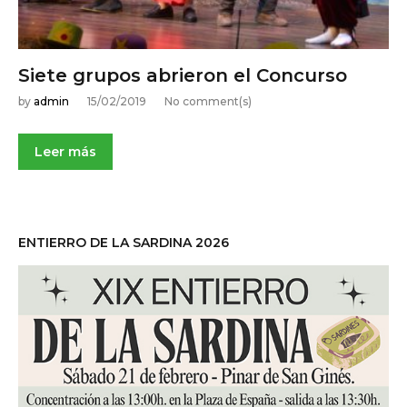
e
r
o
Siete grupos abrieron el Concurso
,
by
admin
15/02/2019
No comment(s)
2
0
Leer más
1
9
ENTIERRO DE LA SARDINA 2026