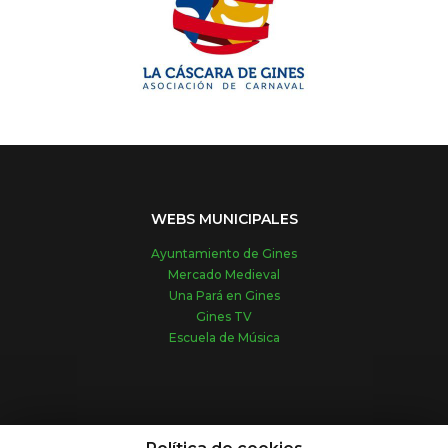
WEBS MUNICIPALES
Ayuntamiento de Gines
Mercado Medieval
Una Pará en Gines
Gines TV
Escuela de Música
REDES SOCIALES