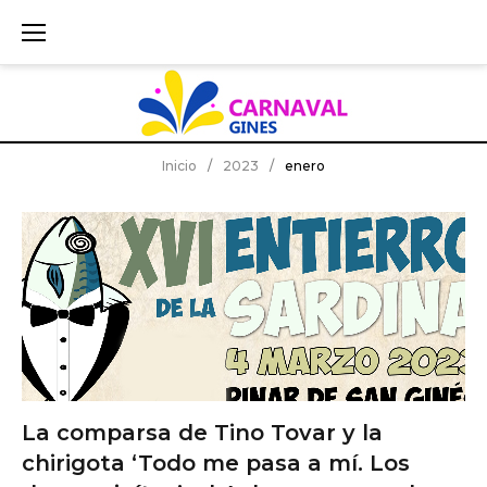
S
k
i
p
t
o
c
Inicio
/
2023
/
enero
M
o
e
n
NOTICIAS DE ACTUALIDAD
t
s
e
:
n
e
t
n
e
r
La comparsa de Tino Tovar y la
o
chirigota ‘Todo me pasa a mí. Los
2