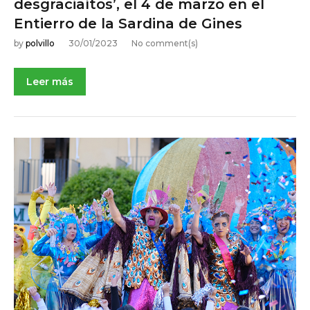
desgraciaítos’, el 4 de marzo en el
0
Entierro de la Sardina de Gines
2
3
by
polvillo
30/01/2023
No comment(s)
Leer más
NOTICIAS DE ACTUALIDAD