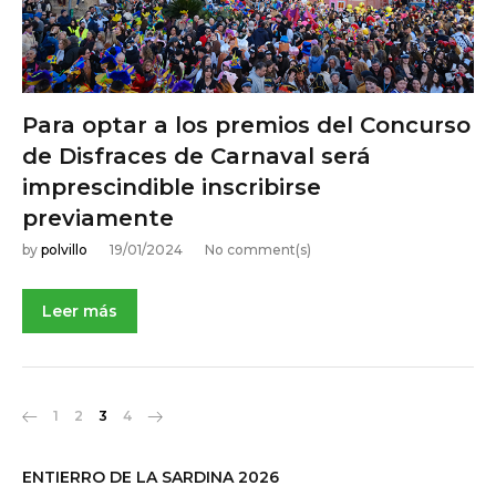
Para optar a los premios del Concurso
de Disfraces de Carnaval será
imprescindible inscribirse
previamente
by
polvillo
19/01/2024
No comment(s)
Leer más
N
1
2
3
4
a
v
e
ENTIERRO DE LA SARDINA 2026
g