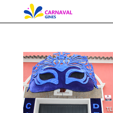
S
k
i
p
t
o
c
o
D
n
t
NOTICIAS DE ACTUALIDAD
í
e
n
a
t
:
1