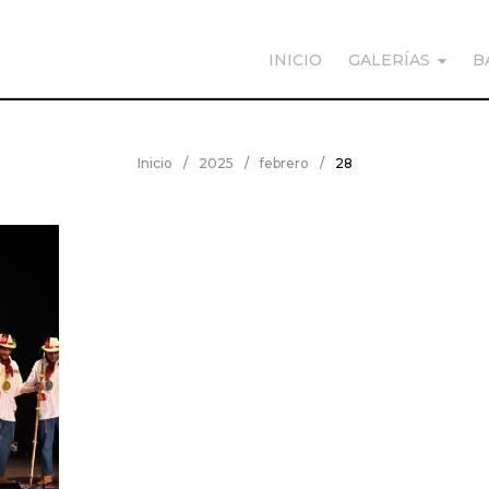
INICIO
GALERÍAS
B
Inicio
/
2025
/
febrero
/
28