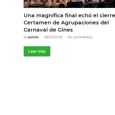
8
Una magnífica final echó el cierre
f
Certamen de Agrupaciones del
Carnaval de Gines
e
by
polvillo
28/02/2025
No comment(s)
b
Leer más
r
e
r
o