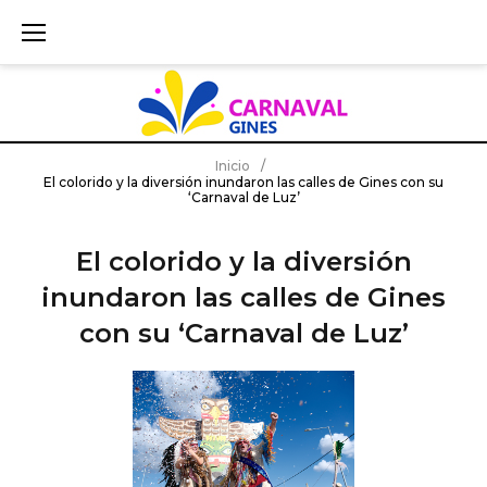
S
k
i
p
t
o
c
Inicio
/
El colorido y la diversión inundaron las calles de Gines con su
o
‘Carnaval de Luz’
n
t
El colorido y la diversión
e
inundaron las calles de Gines
n
t
con su ‘Carnaval de Luz’