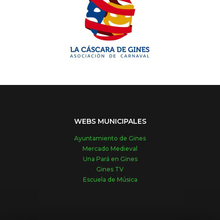
WEBS MUNICIPALES
Ayuntamiento de Gines
Mercado Medieval
Una Pará en Gines
Gines TV
Escuela de Música