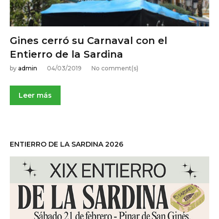
,
2
0
Gines cerró su Carnaval con el
1
Entierro de la Sardina
9
by
admin
04/03/2019
No comment(s)
Leer más
ENTIERRO DE LA SARDINA 2026