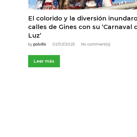
m
El colorido y la diversión inundar
a
calles de Gines con su ‘Carnaval 
Luz’
r
by
polvillo
02/03/2025
No comment(s)
z
Leer más
o
,
2
0