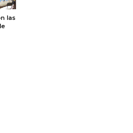
on las
de