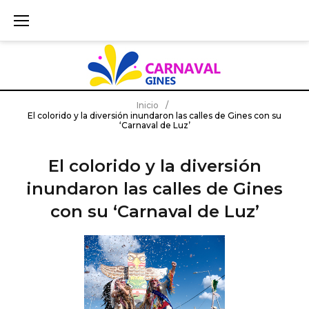
S
k
i
p
t
o
c
Inicio
/
El colorido y la diversión inundaron las calles de Gines con su
o
‘Carnaval de Luz’
n
t
El colorido y la diversión
e
inundaron las calles de Gines
n
t
con su ‘Carnaval de Luz’