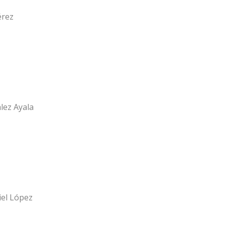
érez
lez Ayala
el López