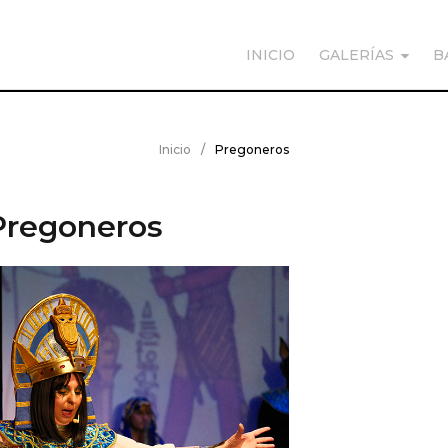
INICIO
GALERÍAS
B
Inicio
/
Pregoneros
Pregoneros