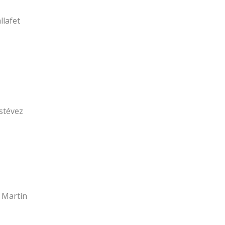
llafet
Estévez
 Martín