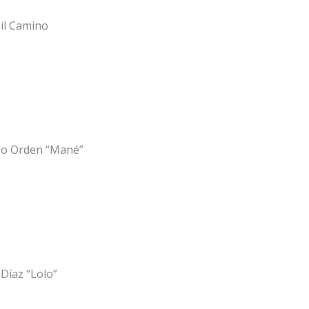
il Camino
do Orden “Mané”
Díaz “Lolo”