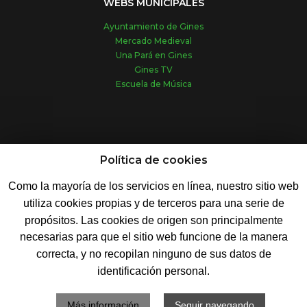
WEBS MUNICIPALES
Ayuntamiento de Gines
Mercado Medieval
Una Pará en Gines
Gines TV
Escuela de Música
REDES SOCIALES
Política de cookies
Como la mayoría de los servicios en línea, nuestro sitio web
utiliza cookies propias y de terceros para una serie de
propósitos. Las cookies de origen son principalmente
necesarias para que el sitio web funcione de la manera
© 2019 - Ayuntamiento de Gines
correcta, y no recopilan ninguno de sus datos de
Conde de Ofalia, 2 - 41960 Gines (Sevilla)
identificación personal.
Contacto :
954 71 72 16
Más información
Seguir navegando