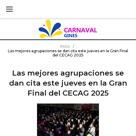
S
k
i
p
t
o
c
Inicio
/
Las mejores agrupaciones se dan cita este jueves en la Gran Final
o
del CECAG 2025
n
t
Las mejores agrupaciones se
e
dan cita este jueves en la Gran
n
t
Final del CECAG 2025