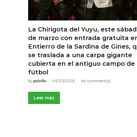
m
a
La Chirigota del Yuyu, este sábad
de marzo con entrada gratuita en
r
Entierro de la Sardina de Gines, 
se traslada a una carpa gigante
z
cubierta en el antiguo campo de
fútbol
o
by
polvillo
04/03/2025
No comment(s)
,
Leer más
2
0