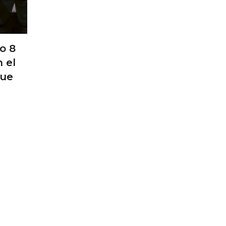
o 8
 el
que