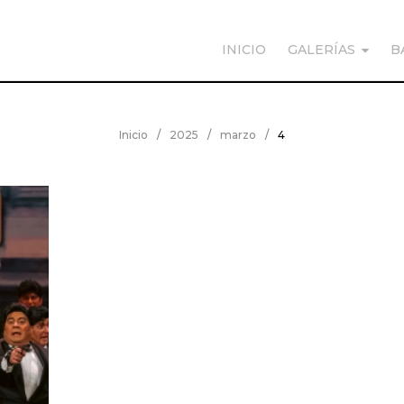
INICIO
GALERÍAS
B
Inicio
/
2025
/
marzo
/
4